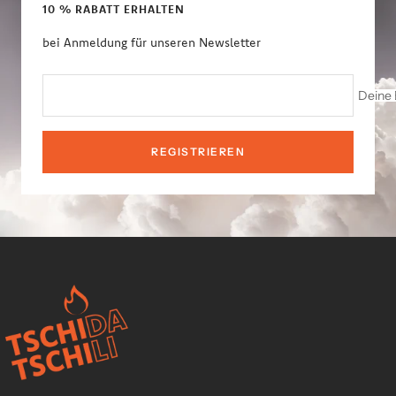
gehen
gehen
gehen
gehen
10 % RABATT ERHALTEN
bei Anmeldung für unseren Newsletter
Deine 
REGISTRIEREN