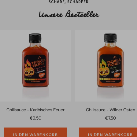
SCHARF, SCHÄRFER
1
2
Unsere Bestseller
gehen
gehen
Chilisauce - Karibisches Feuer
Chilisauce - Wilder Osten
Angebotspreis
Angebotspreis
€9,50
€7,50
IN DEN WARENKORB
IN DEN WARENKORB