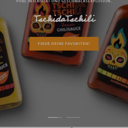
PURE INTENSITÄT UND GESCHMACKSEXPLOSION.
TschidaTschili
FINDE DEINE FAVORITEN!
Zur
Zur
Slide
Slide