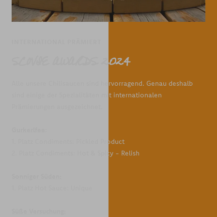
INTERNATIONAL PRÄMIERT
SCOVIE AWARDS 2024
Alle unsere Chilisaucen sind hervorragend. Genau deshalb
sind einige der Spezialitäten mit internationalen
Prämierungen ausgezeichnet.
Gurkerlfee
:
1. Platz Condiments: Pickled Product
2. Platz Condiments: Hot & Spicy - Relish
Sonniger Süden:
1. Platz Hot Sauce: Unique
Süße Versuchung: