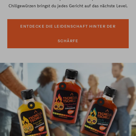
Chiligewürzen bringst du jedes Gericht auf das nächste Level.
ENTDECKE DIE LEIDENSCHAFT HINTER DER
SCHÄRFE
Produkt
Chilisauce
-
Produkt
Produkt
Karibisches
Chilisauce
Chilisauce
Feuer
-
-
anzeigen
Heiße
Sonniger
Schokolade