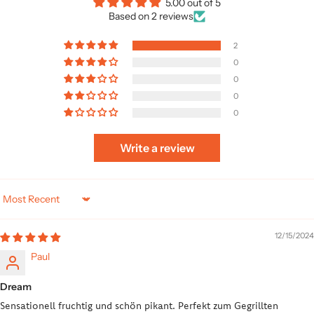
5.00 out of 5
Based on 2 reviews
2
0
0
0
0
Write a review
Sort by
12/15/2024
Paul
Dream
Sensationell fruchtig und schön pikant. Perfekt zum Gegrillten