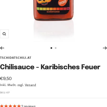
Zoom
Zur
Zur
Slide
Slide
TSCHIDATSCHILI.AT
1
2
Chilisauce - Karibisches Feuer
gehen
gehen
Angebotspreis
€9,50
Inkl. MwSt. zzgl.
Versand
SKU:
KF
2 reviews