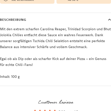
BESCHREIBUNG
Mit den extrem scharfen Carolina Reaper, Trinidad Scorpion und Bhut
Jolokia Chilies entfacht diese Sauce ein wahres Feuerwerk. Dank
unserer sorgfältigen Tschida Chili Selektion entsteht eine perfekte
Balance aus intensiver Schärfe und vollem Geschmack.
Egal ob als Dip oder als scharfer Kick auf deiner Pizza – ein Genuss
für echte Chili-Fans!
Inhalt: 100 g
Customer Reviews