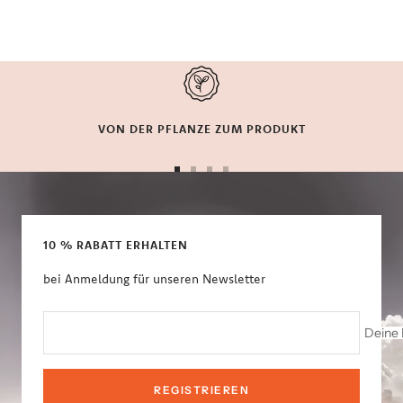
VON DER PFLANZE ZUM PRODUKT
Zur
Zur
Zur
Zur
Slide
Slide
Slide
Slide
1
2
3
4
gehen
gehen
gehen
gehen
10 % RABATT ERHALTEN
bei Anmeldung für unseren Newsletter
Deine 
REGISTRIEREN