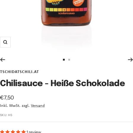
Zoom
Zur
Zur
Slide
Slide
TSCHIDATSCHILI.AT
1
2
Chilisauce - Heiße Schokolade
gehen
gehen
Angebotspreis
€7,50
Inkl. MwSt. zzgl.
Versand
SKU:
HS
1 review