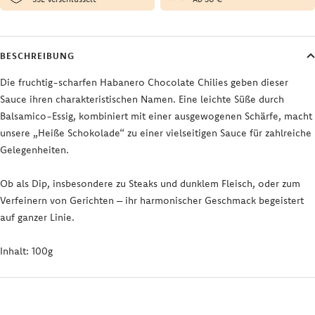
BESCHREIBUNG
Die fruchtig-scharfen Habanero Chocolate Chilies geben dieser
Sauce ihren charakteristischen Namen. Eine leichte Süße durch
Balsamico-Essig, kombiniert mit einer ausgewogenen Schärfe, macht
unsere „Heiße Schokolade“ zu einer vielseitigen Sauce für zahlreiche
Gelegenheiten.
Ob als Dip, insbesondere zu Steaks und dunklem Fleisch, oder zum
Verfeinern von Gerichten – ihr harmonischer Geschmack begeistert
auf ganzer Linie.
Inhalt: 100g