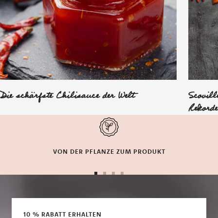
Die schärfste Chilisauce der Welt
Scovill
Rekorde
VON DER PFLANZE ZUM PRODUKT
Zur
Zur
Zur
Zur
Slide
Slide
Slide
Slide
1
2
3
4
gehen
gehen
gehen
gehen
10 % RABATT ERHALTEN