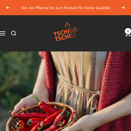
Direkt
Von der Pflanze bis zum Produkt für beste Qualität
Zurück
Weit
zum
Inhalt
tschidatschili.at
0
Navigation